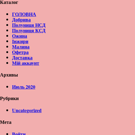
Каталог
ГОЛОВНА
Добрива
Полуниця НСД
Полуниця КСД
Ожина
Інжири
Малина
Офетра
Доставка
Мій аккаунт
Архивы
Июль 2020
Рубрики
Uncategorized
Мета
Войти