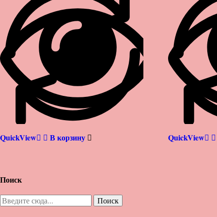
QuickView
В корзину
QuickView
Поиск