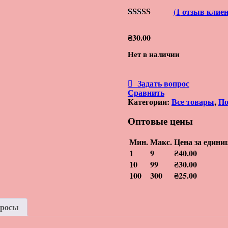
(
1
отзыв клиен
Рейтинг
1
5.00
из 5 на
₴
30.00
основе
опроса
Нет в наличии
пользователя
Задать вопрос
Сравнить
Категории:
Все товары
,
По
Оптовые цены
Мин.
Макс.
Цена за едини
1
9
₴
40.00
10
99
₴
30.00
100
300
₴
25.00
просы