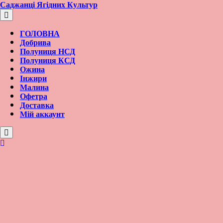
Перейти
Саджанці Ягідних Культур
к
содержимому
ГОЛОВНА
Добрива
Полуниця НСД
Полуниця КСД
Ожина
Інжири
Малина
Офетра
Доставка
Мій аккаунт
Вход/
регистрация