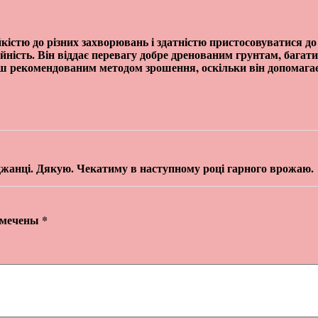
ійкістю до різних захворювань і здатністю пристосовуватися д
айність. Він віддає перевагу добре дренованим грунтам, бага
ьш рекомендованим методом зрошення, оскільки він допомага
жанці. Дякую. Чекатиму в наступному році гарного врожаю.
омечены
*