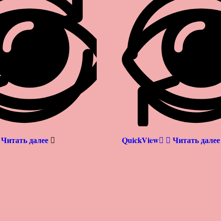
Читать далее
QuickView
Читать далее