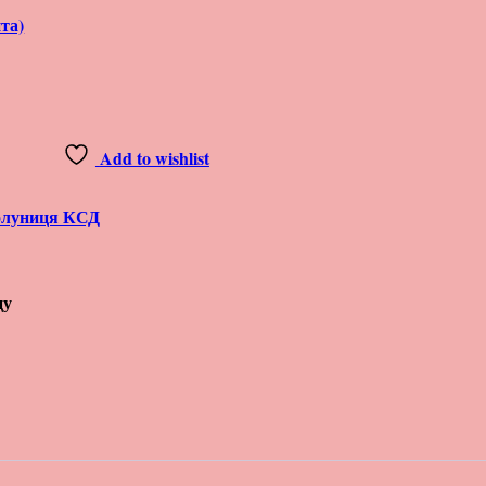
та)
Add to wishlist
луниця КСД
цу