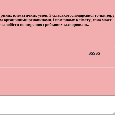
о різних кліматичних умов. З сільськогосподарської точки зору
тим органічними речовинами, і помірному клімату, хоча може
є запобігти поширенню грибкових захворювань.
Оценка
5
из
5