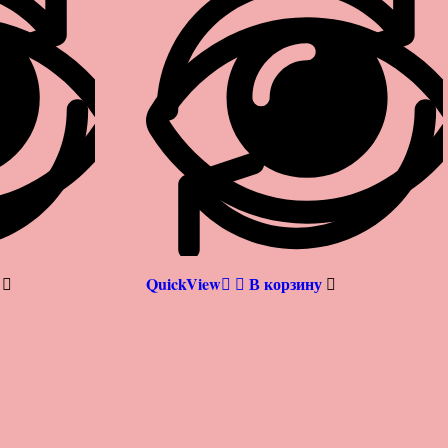
QuickView
В корзину