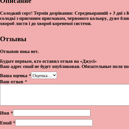
Описание
Солодкий сорт! Термін дозрівання: Середньоранній + 3 дні з К
солодкі з приємним присмаком, червоного кольору, дуже блис
хвороб листя і до хвороб кореневої системи.
Отзывы
Отзывов пока нет.
Будьте первым, кто оставил отзыв на «Джусі»
Ваш адрес email не будет опубликован.
Обязательные поля п
Ваша оценка
*
Ваш отзыв
*
Имя
*
Email
*