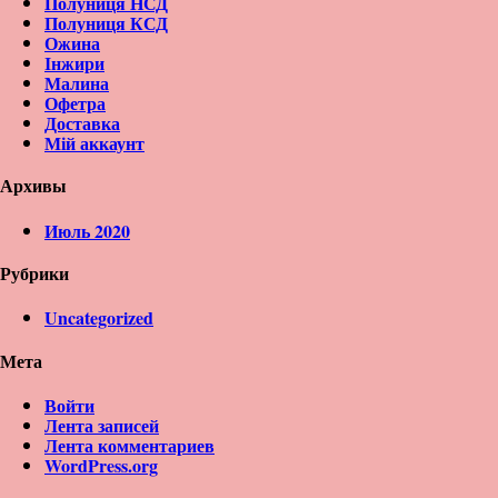
Полуниця НСД
Полуниця КСД
Ожина
Інжири
Малина
Офетра
Доставка
Мій аккаунт
Архивы
Июль 2020
Рубрики
Uncategorized
Мета
Войти
Лента записей
Лента комментариев
WordPress.org