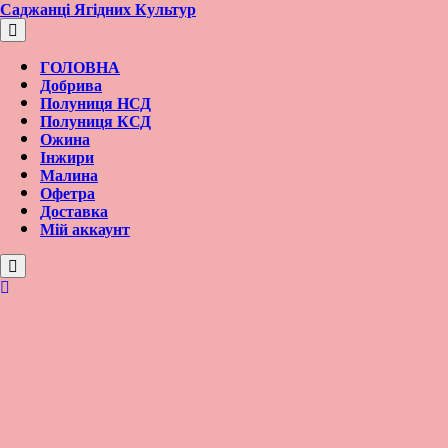
Перейти
Саджанці Ягідних Культур
к
содержимому
ГОЛОВНА
Добрива
Полуниця НСД
Полуниця КСД
Ожина
Інжири
Малина
Офетра
Доставка
Мій аккаунт
Вход/
регистрация