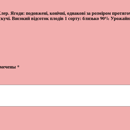
лер. Ягоди: подовжені, конічні, однакові за розміром протяго
кучі. Високий відсоток плодів 1 сорту: близько 90% Урожайні
омечены
*