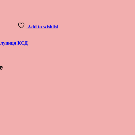
Add to wishlist
луниця КСД
цу