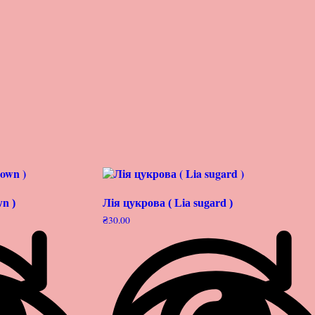
n )
Лія цукрова ( Lia sugard )
₴
30.00