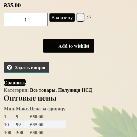
₴
35.00
Количество
В корзину
товара
Auge
(
Аудж)
Add to wishlist
Задать вопрос
Сравнить
Категории:
Все товары
,
Полуниця НСД
Оптовые цены
Мин.
Макс.
Цена за единицу
1
9
₴
50.00
10
99
₴
35.00
100
300
₴
30.00