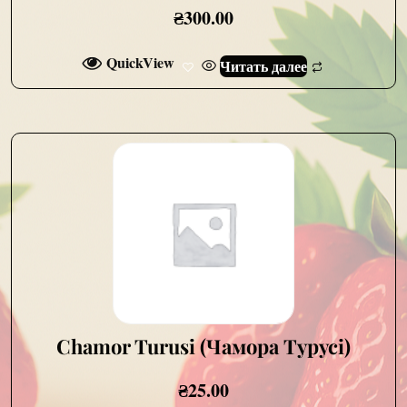
₴
300.00
QuickView
Читать далее
Chamor Turusi (Чамора Турусі)
₴
25.00