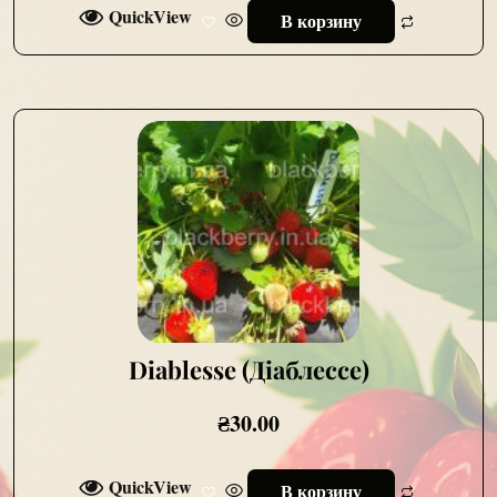
QuickView
В корзину
Diablesse (Діаблессе)
₴
30.00
QuickView
В корзину