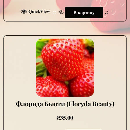
QuickView
В корзину
Флорида Бьюти (Floryda Beauty)
₴
35.00