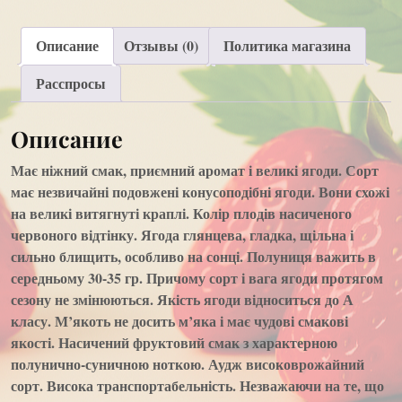
Описание
Отзывы (0)
Политика магазина
Расспросы
Описание
Має ніжний смак, приємний аромат і великі ягоди. Сорт
має незвичайні подовжені конусоподібні ягоди. Вони схожі
на великі витягнуті краплі. Колір плодів насиченого
червоного відтінку. Ягода глянцева, гладка, щільна і
сильно блищить, особливо на сонці. Полуниця важить в
середньому 30-35 гр. Причому сорт і вага ягоди протягом
сезону не змінюються. Якість ягоди відноситься до А
класу. М’якоть не досить м’яка і має чудові смакові
якості. Насичений фруктовий смак з характерною
полунично-суничною ноткою. Аудж високоврожайний
сорт. Висока транспортабельність. Незважаючи на те, що