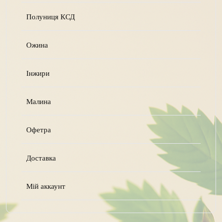
Полуниця КСД
Ожина
Інжири
Малина
Офетра
Доставка
Мій аккаунт