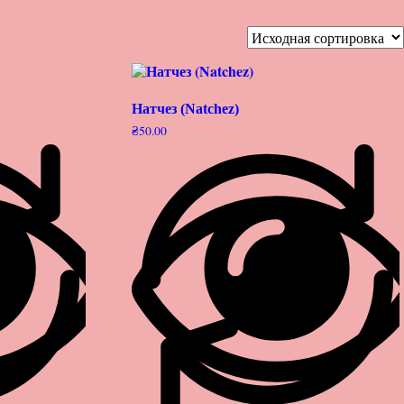
Натчез (Natchez)
₴
50.00