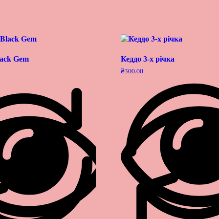
lack Gem
Кеддо 3-х річка
₴
300.00