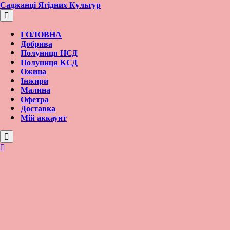
Перейти
Саджанці Ягідних Культур
к
содержимому
ГОЛОВНА
Добрива
Полуниця НСД
Полуниця КСД
Ожина
Інжири
Малина
Офетра
Доставка
Мій аккаунт
Вход/
регистрация