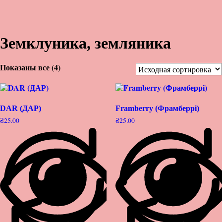
Земклуника, земляника
Показаны все (4)
DAR (ДАР)
Framberry (Фрамберрі)
₴
25.00
₴
25.00