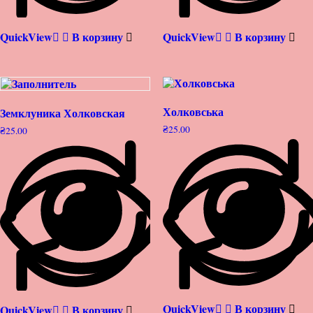
QuickView
В корзину
QuickView
В корзину
Холковська
Земклуника Холковская
₴
25.00
₴
25.00
QuickView
В корзину
QuickView
В корзину