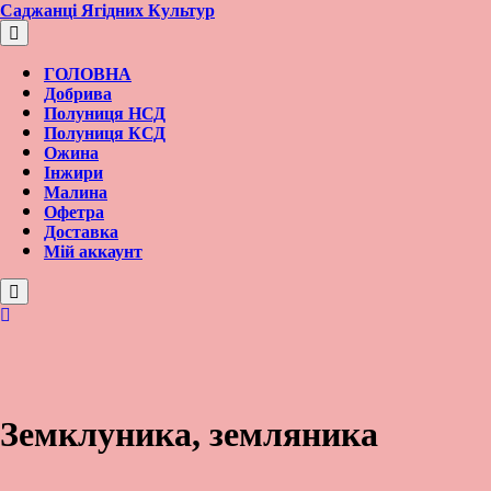
Перейти
Саджанці Ягідних Культур
к
содержимому
ГОЛОВНА
Добрива
Полуниця НСД
Полуниця КСД
Ожина
Інжири
Малина
Офетра
Доставка
Мій аккаунт
Вход/
регистрация
Земклуника, земляника