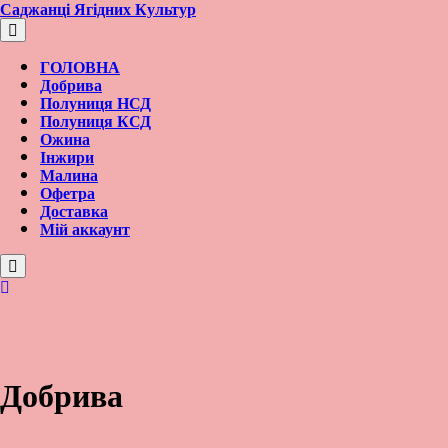
Перейти
Саджанці Ягідних Культур
к
содержимому
ГОЛОВНА
Добрива
Полуниця НСД
Полуниця КСД
Ожина
Інжири
Малина
Офетра
Доставка
Мій аккаунт
Вход/
регистрация
Добрива