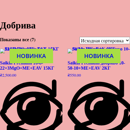
Добрива
Показаны все (7)
НОВИНКА
НОВИНКА
Saikin Premium 16-8-
Saikin Premium добриво 10-
22+3MgO+ME+EAV 15КГ
50-10+ME+EAV 2КГ
₴
2,500.00
₴
550.00